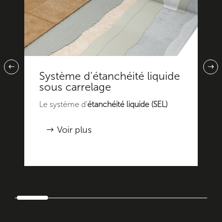
Système d’étanchéité liquide
sous carrelage
Le système d’
étanchéité liquide (SEL)
sous carrelage combine efficacité et
Voir plus
esthétisme. Il protège les
surfaces
contre l’humidité tout en offrant une
finition esthétique soignée. Adapté aux
espaces intérieurs tels que les cuisines
professionnelles, les
salles de bain
ou les
locaux commerciaux
, ce système
permet de maintenir une surface