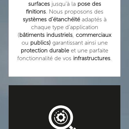
surfaces
jusqu’à la
pose des
finitions
. Nous proposons des
systèmes d’étanchéité
adaptés à
chaque type d’application
(
bâtiments industriels
,
commerciaux
ou
publics)
garantissant ainsi une
protection durable
et une parfaite
fonctionnalité de vos
infrastructures
.