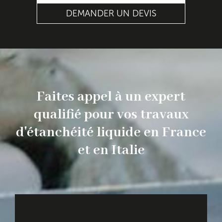
d’eau sur le long terme. Notre équipe
DEMANDER UN DEVIS
s’occupe de tout pour garantir la pérennité
de vos
structures
.
Faites appel à un expert
qualifié pour vos travaux
d'étanchéité liquide en France
et en Italie